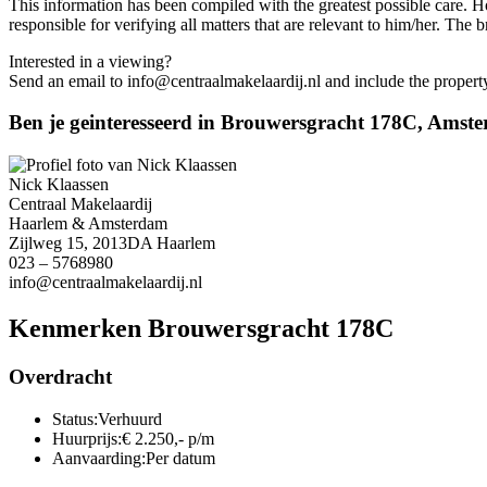
This information has been compiled with the greatest possible care. Ho
responsible for verifying all matters that are relevant to him/her. The b
Interested in a viewing?
Send an email to info@centraalmakelaardij.nl and include the property 
Ben je geinteresseerd in Brouwersgracht 178C, Ams
Nick Klaassen
Centraal Makelaardij
Haarlem & Amsterdam
Zijlweg 15, 2013DA Haarlem
023 – 5768980
info@centraalmakelaardij.nl
Kenmerken Brouwersgracht 178C
Overdracht
Status:
Verhuurd
Huurprijs:
€ 2.250,- p/m
Aanvaarding:
Per datum