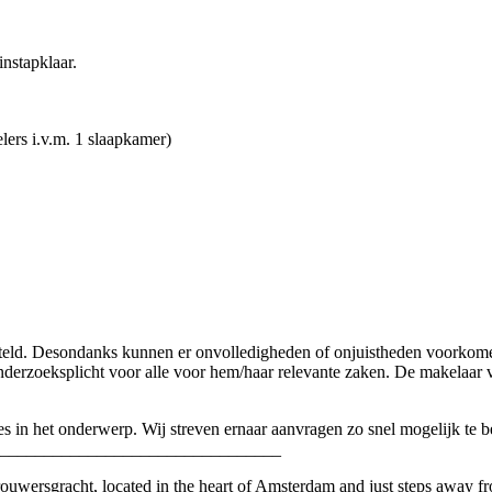
nstapklaar.
lers i.v.m. 1 slaapkamer)
esteld. Desondanks kunnen er onvolledigheden of onjuistheden voorko
onderzoeksplicht voor alle voor hem/haar relevante zaken. De makelaar
es in het onderwerp. Wij streven ernaar aanvragen zo snel mogelijk te
________________________________
uwersgracht, located in the heart of Amsterdam and just steps away fro