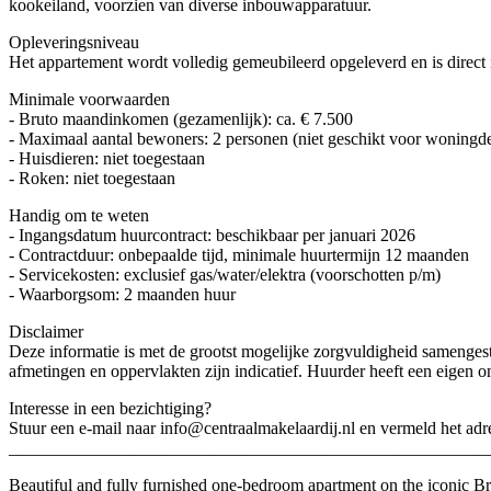
kookeiland, voorzien van diverse inbouwapparatuur.
Opleveringsniveau
Het appartement wordt volledig gemeubileerd opgeleverd en is direct i
Minimale voorwaarden
- Bruto maandinkomen (gezamenlijk): ca. € 7.500
- Maximaal aantal bewoners: 2 personen (niet geschikt voor woningde
- Huisdieren: niet toegestaan
- Roken: niet toegestaan
Handig om te weten
- Ingangsdatum huurcontract: beschikbaar per januari 2026
- Contractduur: onbepaalde tijd, minimale huurtermijn 12 maanden
- Servicekosten: exclusief gas/water/elektra (voorschotten p/m)
- Waarborgsom: 2 maanden huur
Disclaimer
Deze informatie is met de grootst mogelijke zorgvuldigheid sameng
afmetingen en oppervlakten zijn indicatief. Huurder heeft een eigen 
Interesse in een bezichtiging?
Stuur een e-mail naar info@centraalmakelaardij.nl en vermeld het adr
_______________________________________________________
Beautiful and fully furnished one-bedroom apartment on the iconic Bro