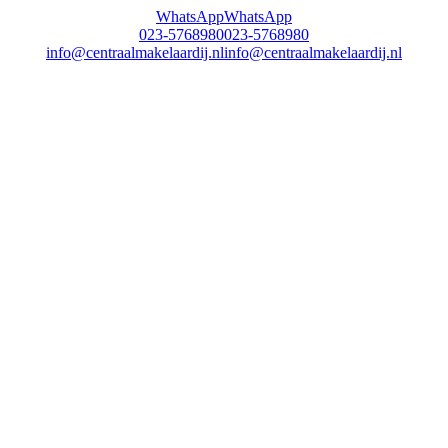
WhatsApp
WhatsApp
023-5768980
023-5768980
info@centraalmakelaardij.nl
info@centraalmakelaardij.nl