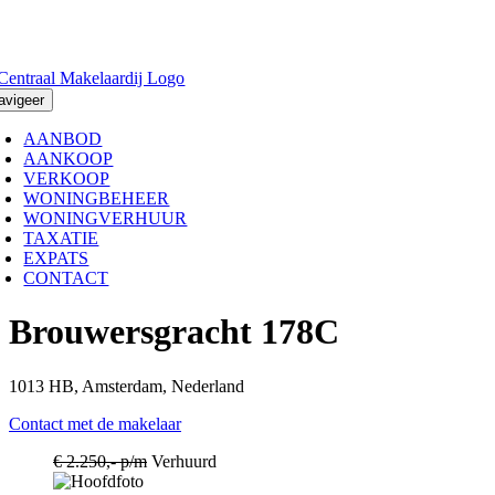
Ga
naar
inhoud
avigeer
AANBOD
AANKOOP
VERKOOP
WONINGBEHEER
WONINGVERHUUR
TAXATIE
EXPATS
CONTACT
Brouwersgracht 178C
1013 HB, Amsterdam, Nederland
Contact met de makelaar
€ 2.250,- p/m
Verhuurd