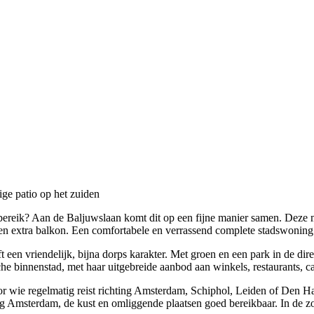
ge patio op het zuiden
reik? Aan de Baljuwslaan komt dit op een fijne manier samen. Deze m
en extra balkon. Een comfortabele en verrassend complete stadswoning o
 een vriendelijk, bijna dorps karakter. Met groen en een park in de di
rische binnenstad, met haar uitgebreide aanbod aan winkels, restaurants, c
oor wie regelmatig reist richting Amsterdam, Schiphol, Leiden of Den H
ng Amsterdam, de kust en omliggende plaatsen goed bereikbaar. In de 