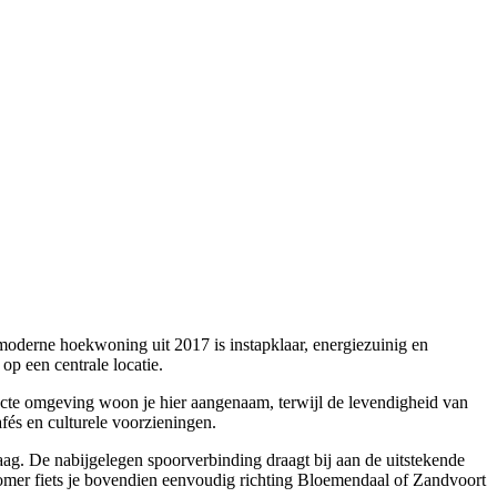
oderne hoekwoning uit 2017 is instapklaar, energiezuinig en
p een centrale locatie.
recte omgeving woon je hier aangenaam, terwijl de levendigheid van
afés en culturele voorzieningen.
aag. De nabijgelegen spoorverbinding draagt bij aan de uitstekende
zomer fiets je bovendien eenvoudig richting Bloemendaal of Zandvoort