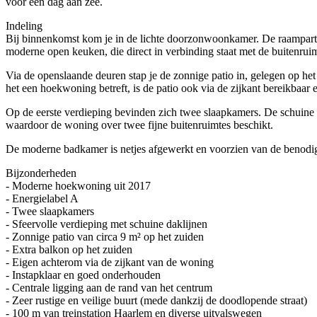
voor een dag aan zee.
Indeling
Bij binnenkomst kom je in de lichte doorzonwoonkamer. De raampartije
moderne open keuken, die direct in verbinding staat met de buitenruim
Via de openslaande deuren stap je de zonnige patio in, gelegen op het 
het een hoekwoning betreft, is de patio ook via de zijkant bereikbaar
Op de eerste verdieping bevinden zich twee slaapkamers. De schuine d
waardoor de woning over twee fijne buitenruimtes beschikt.
De moderne badkamer is netjes afgewerkt en voorzien van de benodigde
Bijzonderheden
- Moderne hoekwoning uit 2017
- Energielabel A
- Twee slaapkamers
- Sfeervolle verdieping met schuine daklijnen
- Zonnige patio van circa 9 m² op het zuiden
- Extra balkon op het zuiden
- Eigen achterom via de zijkant van de woning
- Instapklaar en goed onderhouden
- Centrale ligging aan de rand van het centrum
- Zeer rustige en veilige buurt (mede dankzij de doodlopende straat)
- 100 m van treinstation Haarlem en diverse uitvalswegen