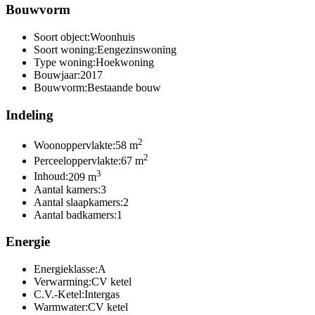
Bouwvorm
Soort object:
Woonhuis
Soort woning:
Eengezinswoning
Type woning:
Hoekwoning
Bouwjaar:
2017
Bouwvorm:
Bestaande bouw
Indeling
2
Woonoppervlakte:
58 m
2
Perceeloppervlakte:
67 m
3
Inhoud:
209 m
Aantal kamers:
3
Aantal slaapkamers:
2
Aantal badkamers:
1
Energie
Energieklasse:
A
Verwarming:
CV ketel
C.V.-Ketel:
Intergas
Warmwater:
CV ketel