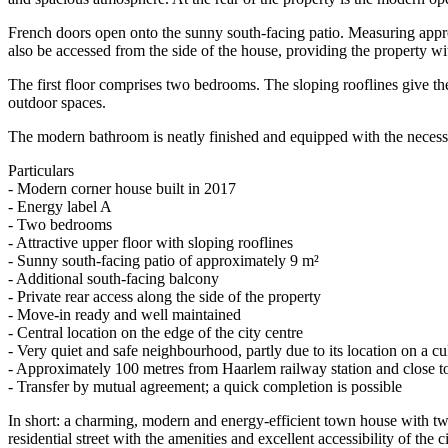
French doors open onto the sunny south-facing patio. Measuring approxim
also be accessed from the side of the house, providing the property wit
The first floor comprises two bedrooms. The sloping rooflines give the 
outdoor spaces.
The modern bathroom is neatly finished and equipped with the necessary s
Particulars
- Modern corner house built in 2017
- Energy label A
- Two bedrooms
- Attractive upper floor with sloping rooflines
- Sunny south-facing patio of approximately 9 m²
- Additional south-facing balcony
- Private rear access along the side of the property
- Move-in ready and well maintained
- Central location on the edge of the city centre
- Very quiet and safe neighbourhood, partly due to its location on a cu
- Approximately 100 metres from Haarlem railway station and close t
- Transfer by mutual agreement; a quick completion is possible
In short: a charming, modern and energy-efficient town house with two
residential street with the amenities and excellent accessibility of the ci