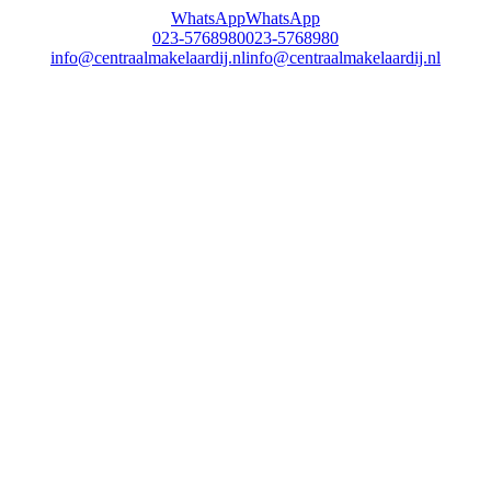
WhatsApp
WhatsApp
023-5768980
023-5768980
info@centraalmakelaardij.nl
info@centraalmakelaardij.nl