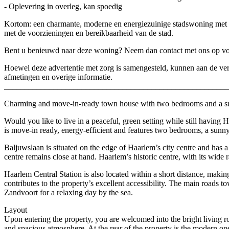
- Oplevering in overleg, kan spoedig
Kortom: een charmante, moderne en energiezuinige stadswoning met t
met de voorzieningen en bereikbaarheid van de stad.
Bent u benieuwd naar deze woning? Neem dan contact met ons op voor 
Hoewel deze advertentie met zorg is samengesteld, kunnen aan de ver
afmetingen en overige informatie.
_______________________________________________________
Charming and move-in-ready town house with two bedrooms and a su
Would you like to live in a peaceful, green setting while still having
is move-in ready, energy-efficient and features two bedrooms, a sunny
Baljuwslaan is situated on the edge of Haarlem’s city centre and has a 
centre remains close at hand. Haarlem’s historic centre, with its wide 
Haarlem Central Station is also located within a short distance, mak
contributes to the property’s excellent accessibility. The main road
Zandvoort for a relaxing day by the sea.
Layout
Upon entering the property, you are welcomed into the bright living ro
and spacious atmosphere. At the rear of the property is the modern op