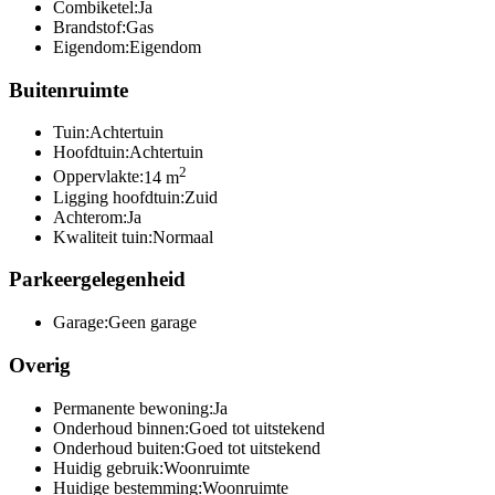
Combiketel:
Ja
Brandstof:
Gas
Eigendom:
Eigendom
Buitenruimte
Tuin:
Achtertuin
Hoofdtuin:
Achtertuin
2
Oppervlakte:
14 m
Ligging hoofdtuin:
Zuid
Achterom:
Ja
Kwaliteit tuin:
Normaal
Parkeergelegenheid
Garage:
Geen garage
Overig
Permanente bewoning:
Ja
Onderhoud binnen:
Goed tot uitstekend
Onderhoud buiten:
Goed tot uitstekend
Huidig gebruik:
Woonruimte
Huidige bestemming:
Woonruimte