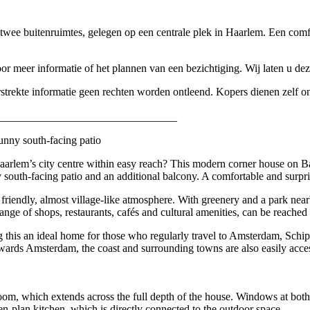
wee buitenruimtes, gelegen op een centrale plek in Haarlem. Een comf
meer informatie of het plannen van een bezichtiging. Wij laten u dez
strekte informatie geen rechten worden ontleend. Kopers dienen zelf o
________________________________
nny south-facing patio
 Haarlem’s city centre within easy reach? This modern corner house on Ba
 south-facing patio and an additional balcony. A comfortable and surpri
friendly, almost village-like atmosphere. With greenery and a park nearby
range of shops, restaurants, cafés and cultural amenities, can be reached
ing this an ideal home for those who regularly travel to Amsterdam, Sc
s towards Amsterdam, the coast and surrounding towns are also easily ac
om, which extends across the full depth of the house. Windows at both t
en-plan kitchen, which is directly connected to the outdoor space.