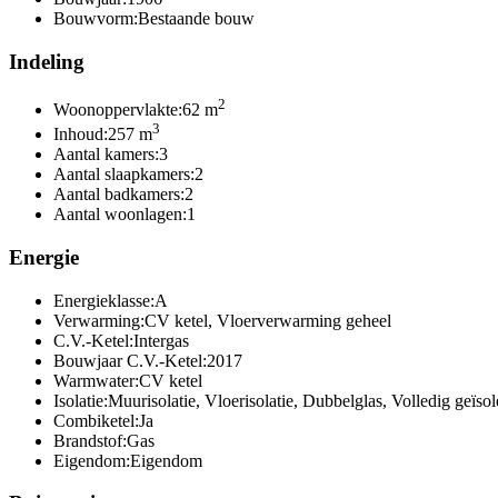
Bouwvorm:
Bestaande bouw
Indeling
2
Woonoppervlakte:
62 m
3
Inhoud:
257 m
Aantal kamers:
3
Aantal slaapkamers:
2
Aantal badkamers:
2
Aantal woonlagen:
1
Energie
Energieklasse:
A
Verwarming:
CV ketel, Vloerverwarming geheel
C.V.-Ketel:
Intergas
Bouwjaar C.V.-Ketel:
2017
Warmwater:
CV ketel
Isolatie:
Muurisolatie, Vloerisolatie, Dubbelglas, Volledig geïso
Combiketel:
Ja
Brandstof:
Gas
Eigendom:
Eigendom