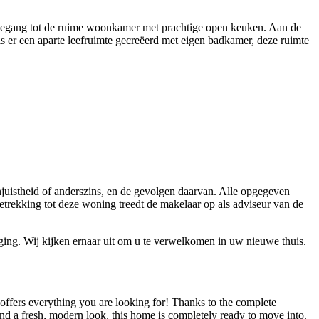
n toegang tot de ruime woonkamer met prachtige open keuken. Aan de
is er een aparte leefruimte gecreëerd met eigen badkamer, deze ruimte
njuistheid of anderszins, en de gevolgen daarvan. Alle opgegeven
betrekking tot deze woning treedt de makelaar op als adviseur van de
ing. Wij kijken ernaar uit om u te verwelkomen in uw nieuwe thuis.
ffers everything you are looking for! Thanks to the complete
and a fresh, modern look, this home is completely ready to move into.