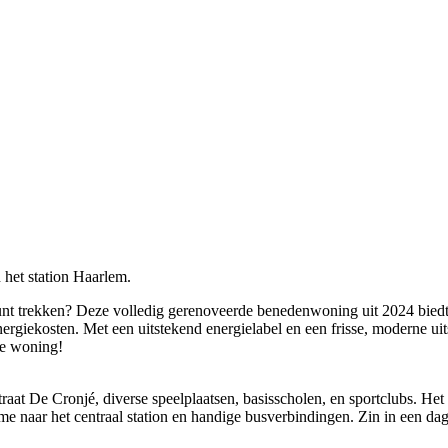
het station Haarlem.
nt trekken? Deze volledig gerenoveerde benedenwoning uit 2024 biedt a
nergiekosten. Met een uitstekend energielabel en een frisse, moderne uit
ge woning!
traat De Cronjé, diverse speelplaatsen, basisscholen, en sportclubs. Het
me naar het centraal station en handige busverbindingen. Zin in een da