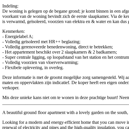
Indeling:
De woning is gelegen op de begane grond; je komt binnen in een afge
voorkant van de woning bevindt zich de eerste slaapkamer. Via de keuk
is verwarmd, geïsoleerd, voorzien van elektra en & water en kan dus
Kenmerken:
- Energielabel A;
- Volledig geïsoleerd met HR++ beglazing;
- Volledig gerenoveerde benedenwoning, direct te betrekken;
- Het appartement beschikt over 2 slaapkamers & 2 badkamers;
- Super centrale ligging, op loopafstand van het station en het centr
- Volledig voorzien van vloerverwarming;
- Flexibele oplevering, in overleg.
Deze informatie is met de grootst mogelijke zorg samengesteld. Wij a
maten en oppervlakten zijn indicatief. De koper heeft een eigen onder
verkoper.
Mis deze unieke kans niet om te wonen in deze prachtige buurt! Neem
_______________________________________________________
A beautiful ground floor apartment with a lovely garden on the south,
Looking for a modern and energy-efficient home that you can move in
renewal of electricity and pipes and the high-quality insulation, you 