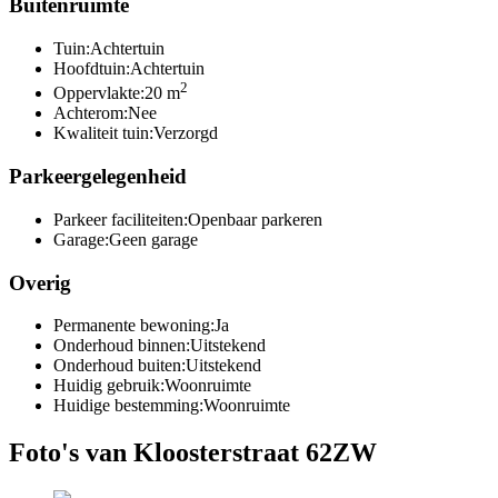
Buitenruimte
Tuin:
Achtertuin
Hoofdtuin:
Achtertuin
2
Oppervlakte:
20 m
Achterom:
Nee
Kwaliteit tuin:
Verzorgd
Parkeergelegenheid
Parkeer faciliteiten:
Openbaar parkeren
Garage:
Geen garage
Overig
Permanente bewoning:
Ja
Onderhoud binnen:
Uitstekend
Onderhoud buiten:
Uitstekend
Huidig gebruik:
Woonruimte
Huidige bestemming:
Woonruimte
Foto's van Kloosterstraat 62ZW