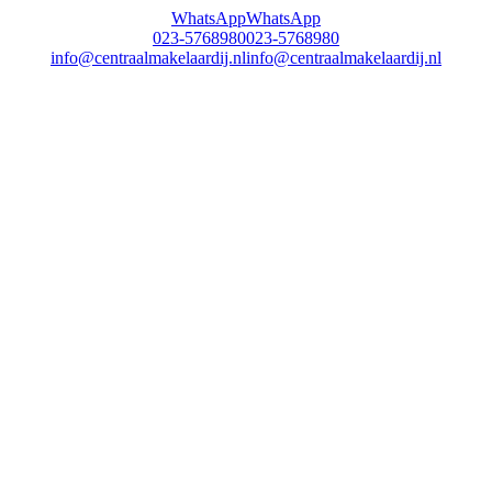
WhatsApp
WhatsApp
023-5768980
023-5768980
info@centraalmakelaardij.nl
info@centraalmakelaardij.nl