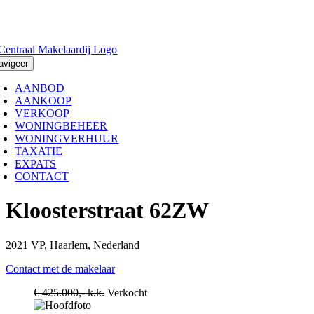
Ga
naar
inhoud
avigeer
AANBOD
AANKOOP
VERKOOP
WONINGBEHEER
WONINGVERHUUR
TAXATIE
EXPATS
CONTACT
Kloosterstraat 62ZW
2021 VP, Haarlem, Nederland
Contact met de makelaar
€ 425.000,- k.k.
Verkocht