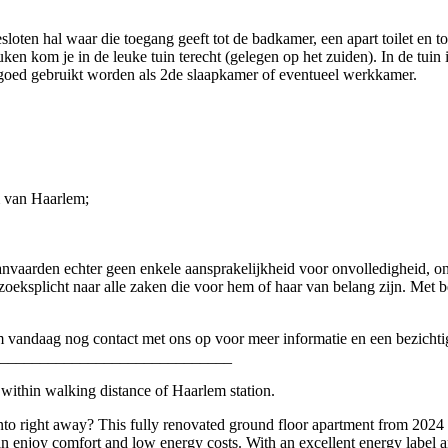
sloten hal waar die toegang geeft tot de badkamer, een apart toilet e
en kom je in de leuke tuin terecht (gelegen op het zuiden). In de tuin 
 goed gebruikt worden als 2de slaapkamer of eventueel werkkamer.
um van Haarlem;
anvaarden echter geen enkele aansprakelijkheid voor onvolledigheid, o
zoeksplicht naar alle zaken die voor hem of haar van belang zijn. Met 
 vandaag nog contact met ons op voor meer informatie en een bezichtig
_____________________________
 within walking distance of Haarlem station.
to right away? This fully renovated ground floor apartment from 2024 o
can enjoy comfort and low energy costs. With an excellent energy label 