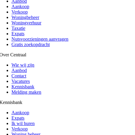
Aanbod
Aankoop
Verkoop
Woningbeheer
Woningverhuur
Taxatie
Expats
Nutsvoorzieningen aanvragen
Gratis zoekopdracht
Over Centraal
Wie wij zijn
Aanbod
Contact
Vacatures
Kennisbank
Melding maken
Kennisbank
Aankoop
Expats
Ik wil huren
Verkoop
Woning beheer