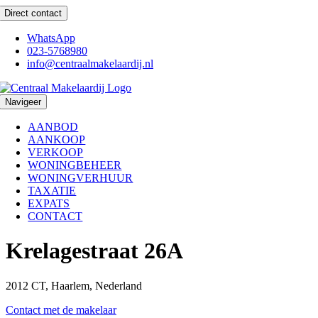
Ga
Direct contact
naar
inhoud
WhatsApp
023-5768980
info@centraalmakelaardij.nl
Navigeer
AANBOD
AANKOOP
VERKOOP
WONINGBEHEER
WONINGVERHUUR
TAXATIE
EXPATS
CONTACT
Krelagestraat 26A
2012 CT, Haarlem, Nederland
Contact met de makelaar