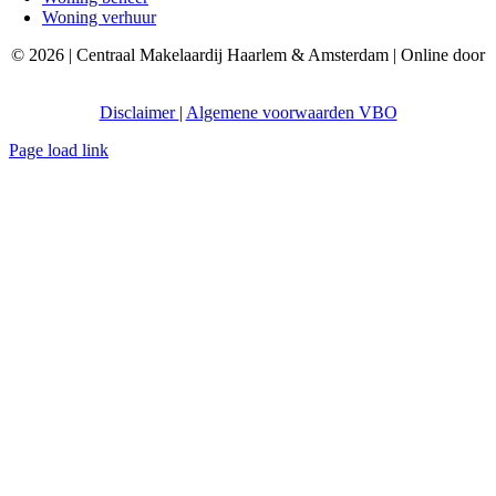
Woning verhuur
© 2026 | Centraal Makelaardij Haarlem & Amsterdam | Online door
AceDigital
Disclaimer
|
Algemene voorwaarden VBO
Page load link
Ga
naar
de
bovenkant