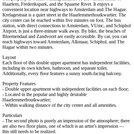
Haarlem, Frederikspark, and the Spaarne River. It enjoys a
convenient location near highways to Amsterdam and The Hague.
Krelagestraat is a quiet street in the Haarlemmerhoutkwartier. The
city center can be reached within five minutes on foot. The bus
station, with direct connections to Amsterdam, VUmc, and Schiphol
Airport, is just a three-minute walk away. By bike, the beaches of
Bloemendaal and Zandvoort are easily accessible. By car, you can
reach highways toward Amsterdam, Alkmaar, Schiphol, and The
Hague within two minutes.
Layout
Each floor of this double upper apartment has independent facilities,
including its own kitchen, bathroom, and separate toilet.
Additionally, every floor features a sunny south-facing balcony.
Property Features
- Double upper apartment with independent facilities on each floor;
- Located in the popular and highly desirable
Haarlemmerhoutkwartier;
- Within walking distance of the city center and all amenities.
Particulars
- The second photo is purely an impression of the atmosphere; there
are also two floor plans, one of which is an artist’s impression —
this still needs to be realized.