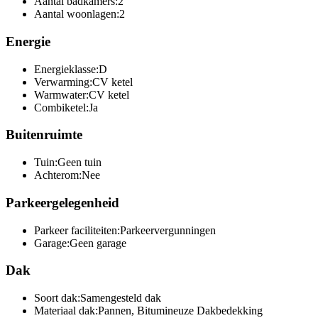
Aantal badkamers:
2
Aantal woonlagen:
2
Energie
Energieklasse:
D
Verwarming:
CV ketel
Warmwater:
CV ketel
Combiketel:
Ja
Buitenruimte
Tuin:
Geen tuin
Achterom:
Nee
Parkeergelegenheid
Parkeer faciliteiten:
Parkeervergunningen
Garage:
Geen garage
Dak
Soort dak:
Samengesteld dak
Materiaal dak:
Pannen, Bitumineuze Dakbedekking