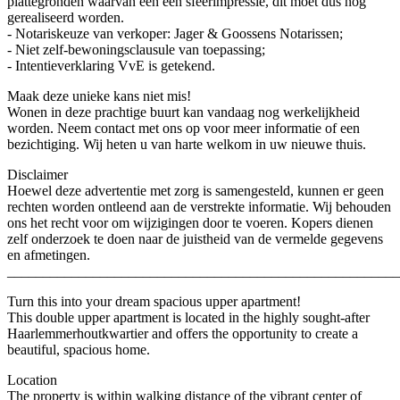
plattegronden waarvan een een sfeerimpressie, dit moet dus nog
gerealiseerd worden.
- Notariskeuze van verkoper: Jager & Goossens Notarissen;
- Niet zelf-bewoningsclausule van toepassing;
- Intentieverklaring VvE is getekend.
Maak deze unieke kans niet mis!
Wonen in deze prachtige buurt kan vandaag nog werkelijkheid
worden. Neem contact met ons op voor meer informatie of een
bezichtiging. Wij heten u van harte welkom in uw nieuwe thuis.
Disclaimer
Hoewel deze advertentie met zorg is samengesteld, kunnen er geen
rechten worden ontleend aan de verstrekte informatie. Wij behouden
ons het recht voor om wijzigingen door te voeren. Kopers dienen
zelf onderzoek te doen naar de juistheid van de vermelde gegevens
en afmetingen.
_______________________________________________________
Turn this into your dream spacious upper apartment!
This double upper apartment is located in the highly sought-after
Haarlemmerhoutkwartier and offers the opportunity to create a
beautiful, spacious home.
Location
The property is within walking distance of the vibrant center of