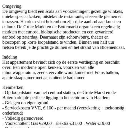
Omgeving
De omgeving biedt een scala aan voorzieningen: gezellige winkels,
unieke speciaalzaken, uitstekende restaurants, sfeervolle pleinen en
terrassen. Haarlem staat bekend om zijn rijke aanbod aan kunst en
cultuur. De Grote Markt en de Botermarkt organiseren regelmatig
markten met curiosa, biologische producten en een gevarieerd
aanbod op zaterdag. Daarnaast zijn schouwburg, theater en
bioscopen op korte loopafstand te vinden. Binnen een half uur
fietsen bereik je de prachtige duinen en het strand van Bloemendaal.
Indeling
Het appartement bevindt zich op de eerste verdieping en beschikt
over: Een moderne open keuken, voorzien van alle
inbouwapparatuur, zeer sfeervolle woonkamer met Frans balkon,
aparte slaapkamer met aansluitende badkamer
Kenmerken
- Op loopafstand van het centraal station, de Grote Markt en de
Botermarkt; de perfecte ligging in het centrum van Haarlem
- Gelegen op eigen grond
- Servicekosten VVE, € 100,- per maand (verzekering + toekomstig
onderhoud)
- Volledig gerenoveerd
- Voorschotten: Gas €29,00 - Elektra €31,00 - Water €19,00