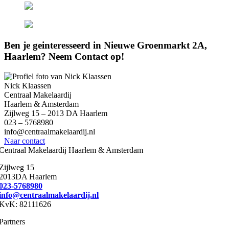
Ben je geinteresseerd in Nieuwe Groenmarkt 2A,
Haarlem? Neem Contact op!
Nick Klaassen
Centraal Makelaardij
Haarlem & Amsterdam
Zijlweg 15 – 2013 DA Haarlem
023 – 5768980
info@centraalmakelaardij.nl
Naar contact
Centraal Makelaardij Haarlem & Amsterdam
Zijlweg 15
2013DA Haarlem
023-5768980
info@centraalmakelaardij.nl
KvK: 82111626
Partners