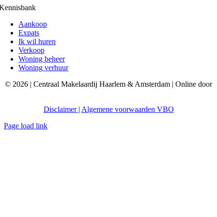
Kennisbank
Aankoop
Expats
Ik wil huren
Verkoop
Woning beheer
Woning verhuur
© 2026 | Centraal Makelaardij Haarlem & Amsterdam | Online door
AceDigital
Disclaimer
|
Algemene voorwaarden VBO
Page load link
Ga
naar
de
bovenkant