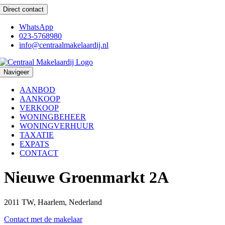
Ga
Direct contact
naar
inhoud
WhatsApp
023-5768980
info@centraalmakelaardij.nl
Navigeer
AANBOD
AANKOOP
VERKOOP
WONINGBEHEER
WONINGVERHUUR
TAXATIE
EXPATS
CONTACT
Nieuwe Groenmarkt 2A
2011 TW, Haarlem, Nederland
Contact met de makelaar