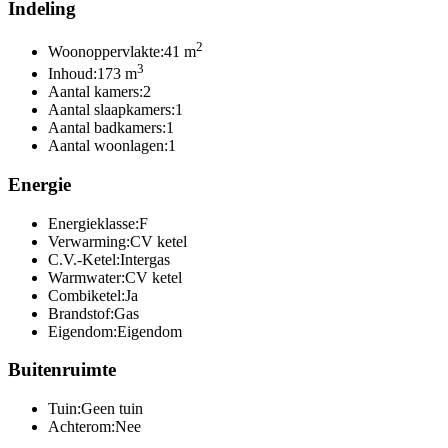
Indeling
2
Woonoppervlakte:
41 m
3
Inhoud:
173 m
Aantal kamers:
2
Aantal slaapkamers:
1
Aantal badkamers:
1
Aantal woonlagen:
1
Energie
Energieklasse:
F
Verwarming:
CV ketel
C.V.-Ketel:
Intergas
Warmwater:
CV ketel
Combiketel:
Ja
Brandstof:
Gas
Eigendom:
Eigendom
Buitenruimte
Tuin:
Geen tuin
Achterom:
Nee