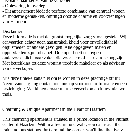
- Notaris naar keuze van de verkoper
- Oplevering in overleg
- Dit appartement biedt de perfecte combinatie van centraal wonen
en moderne gemakken, omringd door de charme en voorzieningen
van Haarlem.
Disclaimer
Deze informatie is met de grootst mogelijke zorg samengesteld. Wij
aanvaarden echter geen aansprakelijkheid voor onvolledigheid,
onjuistheden of andere gevolgen. Alle opgegeven maten en
oppervlakten zijn indicatief. De koper heeft een eigen
onderzoeksplicht naar zaken die voor hem of haar van belang zijn.
Met betrekking tot deze woning treedt de makelaar op als adviseur
van de verkoper.
Mis deze unieke kans niet om te wonen in deze prachtige buurt!
Neem vandaag nog contact met ons op voor meer informatie en een
bezichtiging. Wij kijken ernaar uit u te verwelkomen in uw nieuwe
thuis.
_______________________________________________________
Charming & Unique Apartment in the Heart of Haarlem
This charming apartment is situated in a prime location in the vibrant
center of Haarlem. Within a five-minute walk, you can reach the
train and bus stations. Just around the corner, you'll find the lively