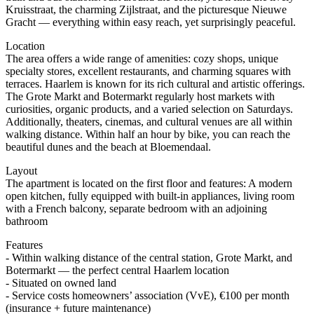
Kruisstraat, the charming Zijlstraat, and the picturesque Nieuwe
Gracht — everything within easy reach, yet surprisingly peaceful.
Location
The area offers a wide range of amenities: cozy shops, unique
specialty stores, excellent restaurants, and charming squares with
terraces. Haarlem is known for its rich cultural and artistic offerings.
The Grote Markt and Botermarkt regularly host markets with
curiosities, organic products, and a varied selection on Saturdays.
Additionally, theaters, cinemas, and cultural venues are all within
walking distance. Within half an hour by bike, you can reach the
beautiful dunes and the beach at Bloemendaal.
Layout
The apartment is located on the first floor and features: A modern
open kitchen, fully equipped with built-in appliances, living room
with a French balcony, separate bedroom with an adjoining
bathroom
Features
- Within walking distance of the central station, Grote Markt, and
Botermarkt — the perfect central Haarlem location
- Situated on owned land
- Service costs homeowners’ association (VvE), €100 per month
(insurance + future maintenance)