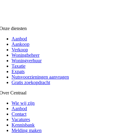
Onze diensten
Aanbod
Aankoop
Verkoop
Woningbeheer
Woningverhuur
Taxatie
Expats
Nutsvoorzieningen aanvragen
Gratis zoekopdracht
Over Centraal
Wie wij zijn
Aanbod
Contact
Vacatures
Kennisbank
Melding maken