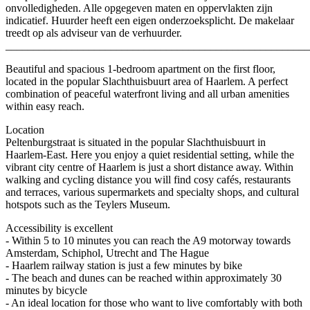
onvolledigheden. Alle opgegeven maten en oppervlakten zijn
indicatief. Huurder heeft een eigen onderzoeksplicht. De makelaar
treedt op als adviseur van de verhuurder.
_______________________________________________________
Beautiful and spacious 1-bedroom apartment on the first floor,
located in the popular Slachthuisbuurt area of Haarlem. A perfect
combination of peaceful waterfront living and all urban amenities
within easy reach.
Location
Peltenburgstraat is situated in the popular Slachthuisbuurt in
Haarlem-East. Here you enjoy a quiet residential setting, while the
vibrant city centre of Haarlem is just a short distance away. Within
walking and cycling distance you will find cosy cafés, restaurants
and terraces, various supermarkets and specialty shops, and cultural
hotspots such as the Teylers Museum.
Accessibility is excellent
- Within 5 to 10 minutes you can reach the A9 motorway towards
Amsterdam, Schiphol, Utrecht and The Hague
- Haarlem railway station is just a few minutes by bike
- The beach and dunes can be reached within approximately 30
minutes by bicycle
- An ideal location for those who want to live comfortably with both