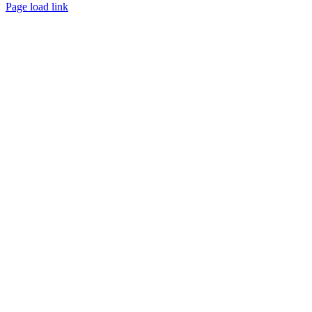
Page load link
Ga
naar
de
bovenkant