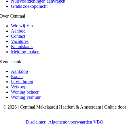
Nutsvoorzieningen aanvragen
Gratis zoekopdracht
Over Centraal
Wie wij zijn
Aanbod
Contact
Vacatures
Kennisbank
Melding maken
Kennisbank
Aankoop
Expats
Ik wil huren
Verkoop
Woning beheer
Woning verhuur
© 2026 | Centraal Makelaardij Haarlem & Amsterdam | Online door
AceDigital
Disclaimer
|
Algemene voorwaarden VBO