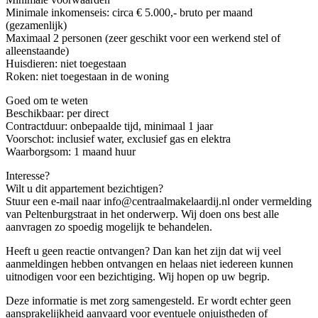
Minimale inkomenseis: circa € 5.000,- bruto per maand
(gezamenlijk)
Maximaal 2 personen (zeer geschikt voor een werkend stel of
alleenstaande)
Huisdieren: niet toegestaan
Roken: niet toegestaan in de woning
Goed om te weten
Beschikbaar: per direct
Contractduur: onbepaalde tijd, minimaal 1 jaar
Voorschot: inclusief water, exclusief gas en elektra
Waarborgsom: 1 maand huur
Interesse?
Wilt u dit appartement bezichtigen?
Stuur een e-mail naar info@centraalmakelaardij.nl onder vermelding
van Peltenburgstraat in het onderwerp. Wij doen ons best alle
aanvragen zo spoedig mogelijk te behandelen.
Heeft u geen reactie ontvangen? Dan kan het zijn dat wij veel
aanmeldingen hebben ontvangen en helaas niet iedereen kunnen
uitnodigen voor een bezichtiging. Wij hopen op uw begrip.
Deze informatie is met zorg samengesteld. Er wordt echter geen
aansprakelijkheid aanvaard voor eventuele onjuistheden of