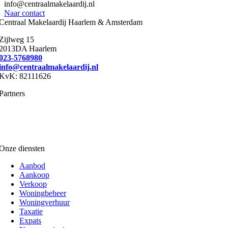
info@centraalmakelaardij.nl
Naar contact
Centraal Makelaardij Haarlem & Amsterdam
Zijlweg 15
2013DA Haarlem
023-5768980
info@centraalmakelaardij.nl
KvK: 82111626
Partners
Onze diensten
Aanbod
Aankoop
Verkoop
Woningbeheer
Woningverhuur
Taxatie
Expats