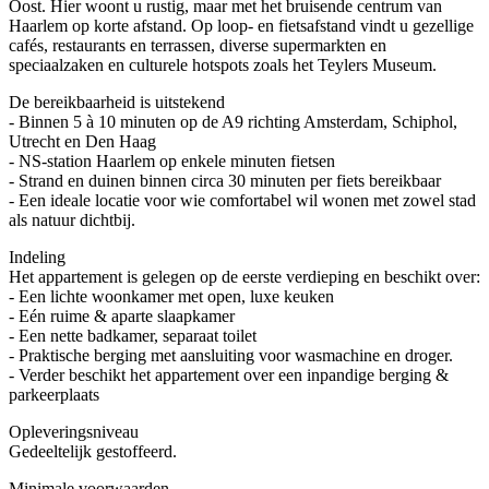
Oost. Hier woont u rustig, maar met het bruisende centrum van
Haarlem op korte afstand. Op loop- en fietsafstand vindt u gezellige
cafés, restaurants en terrassen, diverse supermarkten en
speciaalzaken en culturele hotspots zoals het Teylers Museum.
De bereikbaarheid is uitstekend
- Binnen 5 à 10 minuten op de A9 richting Amsterdam, Schiphol,
Utrecht en Den Haag
- NS-station Haarlem op enkele minuten fietsen
- Strand en duinen binnen circa 30 minuten per fiets bereikbaar
- Een ideale locatie voor wie comfortabel wil wonen met zowel stad
als natuur dichtbij.
Indeling
Het appartement is gelegen op de eerste verdieping en beschikt over:
- Een lichte woonkamer met open, luxe keuken
- Eén ruime & aparte slaapkamer
- Een nette badkamer, separaat toilet
- Praktische berging met aansluiting voor wasmachine en droger.
- Verder beschikt het appartement over een inpandige berging &
parkeerplaats
Opleveringsniveau
Gedeeltelijk gestoffeerd.
Minimale voorwaarden