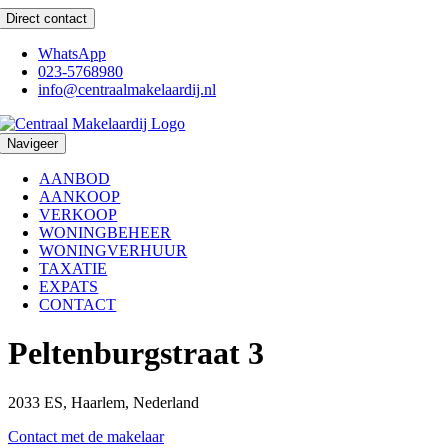
Ga
Direct contact
naar
inhoud
WhatsApp
023-5768980
info@centraalmakelaardij.nl
Navigeer
AANBOD
AANKOOP
VERKOOP
WONINGBEHEER
WONINGVERHUUR
TAXATIE
EXPATS
CONTACT
Peltenburgstraat 3
2033 ES, Haarlem, Nederland
Contact met de makelaar