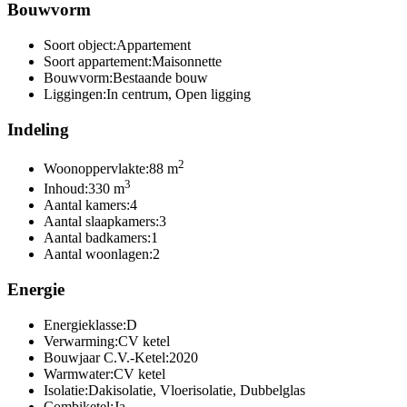
Bouwvorm
Soort object:
Appartement
Soort appartement:
Maisonnette
Bouwvorm:
Bestaande bouw
Liggingen:
In centrum, Open ligging
Indeling
2
Woonoppervlakte:
88 m
3
Inhoud:
330 m
Aantal kamers:
4
Aantal slaapkamers:
3
Aantal badkamers:
1
Aantal woonlagen:
2
Energie
Energieklasse:
D
Verwarming:
CV ketel
Bouwjaar C.V.-Ketel:
2020
Warmwater:
CV ketel
Isolatie:
Dakisolatie, Vloerisolatie, Dubbelglas
Combiketel:
Ja