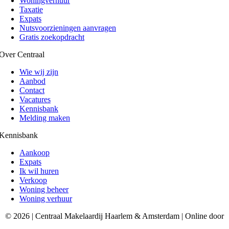
Woningverhuur
Taxatie
Expats
Nutsvoorzieningen aanvragen
Gratis zoekopdracht
Over Centraal
Wie wij zijn
Aanbod
Contact
Vacatures
Kennisbank
Melding maken
Kennisbank
Aankoop
Expats
Ik wil huren
Verkoop
Woning beheer
Woning verhuur
© 2026 | Centraal Makelaardij Haarlem & Amsterdam | Online door
AceDigital