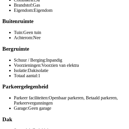
Brandstof:
Gas
Eigendom:
Eigendom
Buitenruimte
Tuin:
Geen tuin
Achterom:
Nee
Bergruimte
Schuur / Berging:
Inpandig
Voorzieningen:
Voorzien van elektra
Isolatie:
Dakisolatie
Totaal aantal:
1
Parkeergelegenheid
Parkeer faciliteiten:
Openbaar parkeren, Betaald parkeren,
Parkeervergunningen
Garage:
Geen garage
Dak