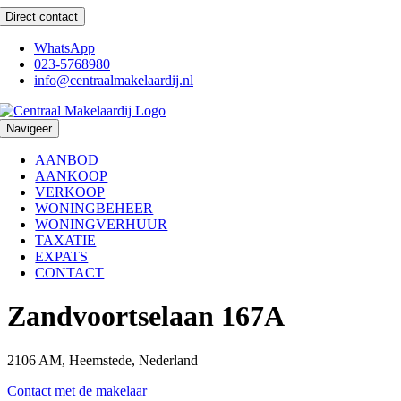
Ga
Direct contact
naar
inhoud
WhatsApp
023-5768980
info@centraalmakelaardij.nl
Navigeer
AANBOD
AANKOOP
VERKOOP
WONINGBEHEER
WONINGVERHUUR
TAXATIE
EXPATS
CONTACT
Zandvoortselaan 167A
2106 AM, Heemstede, Nederland
Contact met de makelaar