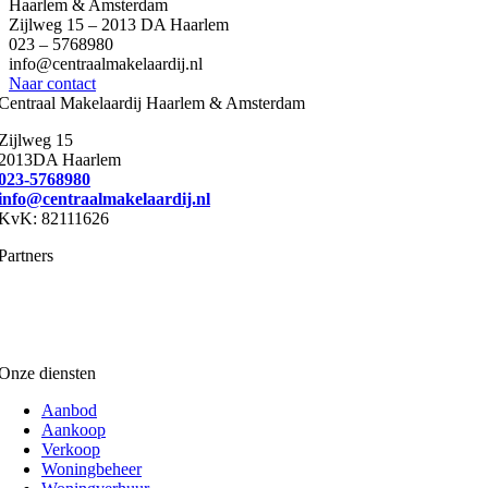
Haarlem & Amsterdam
Zijlweg 15 – 2013 DA Haarlem
023 – 5768980
info@centraalmakelaardij.nl
Naar contact
Centraal Makelaardij Haarlem & Amsterdam
Zijlweg 15
2013DA Haarlem
023-5768980
info@centraalmakelaardij.nl
KvK: 82111626
Partners
Onze diensten
Aanbod
Aankoop
Verkoop
Woningbeheer