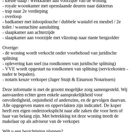
- kleine slaap / werkkamer aan voorzijde van de woning
- royale woonkamer met openslaande deuren naar dakterras
- trap naar 2e verdieping
- overloop
- badkamer met inloopdouche / dubbele wastafel en meubel / 2e
toilet / wasmachine aansluiting
- slaapkamer aan achterzijde
- slaapkamer aan voorzijde met vlizotrap naar riante bergzolder
Overige:
- de woning wordt verkocht onder voorbehoud van juridische
splitsing
- oplevering kan snel (na rondkomen van juridische splitsing)
- VVE wordt opgestart na rondkomen van splitsing (servicekosten -
nader te bepalen).
- notaris keuze verkoper (Jager Stuijt & Einarson Notarissen)
Deze informatie is met de grootst mogelijke zorg samengesteld. Wij
aanvaarden echter geen enkele aansprakelijkheid voor
onvolledigheid, onjuistheid of anderszins, en de gevolgen daarvan.
Alle opgegeven maten en oppervlakten zijn indicatief. De koper
heeft een eigen onderzoeksplicht naar alle zaken die voor hem of
haar van belang zijn. Met betrekking tot deze woning treedt de
makelaar op als adviseur van de verkoper.
Wilt u een bezichtiging plannen?