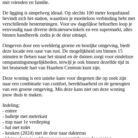
met vrienden en familie.
De ligging is simpelweg ideaal. Op slechts 100 meter loopafstand
bevindt zich het station, waardoor je moeiteloos verbinding hebt met
verschillende bestemmingen. Voor uw dagelijkse behoeften loop je
eenvoudig naar diverse delicatessewinkels en een supermarkt, alles
binnen handbereik zodra je de deur uitstapt.
Omgeven door een weelderig groene en bosrijke omgeving, biedt
deze locatie een oase van rust. De mogelijkheid om binnen 15
minuten te fietsen naar het strand en de duinen zorgt voor eindeloze
ontspanningsmogelijkheden, terwijl je ook binnen dezelfde tijd in
het bruisende hart van Haarlem Centrum kunt zijn.
Deze woning is een unieke kans voor diegenen die op zoek zijn
naar een combinatie van comfort, bereikbaarheid en de geneugten
van een groene omgeving. Mis deze kans niet om deze woning
jouw thuis te maken.
Indeling:
- entree
- halletje met meterkast
- trap naar 1e verdieping
- hal met toilet
- keuken (2024) met de deur naar dakterras